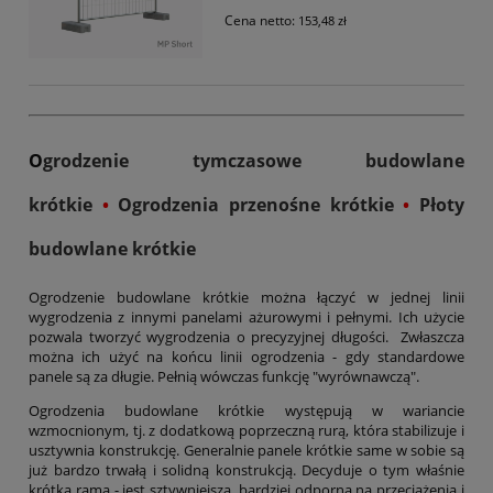
Cena netto:
153,48 zł
O
grodzenie tymczasowe budowlane
krótkie
•
Ogrodzenia przenośne krótkie
•
Płoty
budowlane krótkie
Ogrodzenie budowlane krótkie można łączyć w jednej linii
wygrodzenia z innymi panelami ażurowymi i pełnymi. Ich użycie
pozwala tworzyć wygrodzenia o precyzyjnej długości. Zwłaszcza
można ich użyć na końcu linii ogrodzenia - gdy standardowe
panele są za długie. Pełnią wówczas funkcję "wyrównawczą".
Ogrodzenia budowlane krótkie występują w wariancie
wzmocnionym, tj. z dodatkową poprzeczną rurą, która stabilizuje i
usztywnia konstrukcję. Generalnie panele krótkie same w sobie są
już bardzo trwałą i solidną konstrukcją. Decyduje o tym właśnie
krótka rama - jest sztywniejsza, bardziej odporna na przeciążenia i