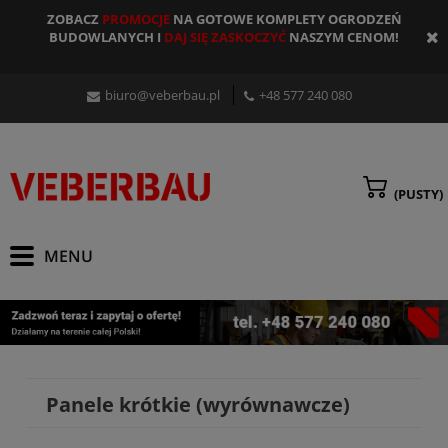
ZOBACZ
PROMOCJE
NA GOTOWE KOMPLETY OGRODZEŃ
BUDOWLANYCH I
DAJ SIĘ ZASKOCZYĆ
NASZYM CENOM!
biuro@veberbau.pl
+48 577 240 080
(PUSTY)
Panele krótkie (wyrównawcze)