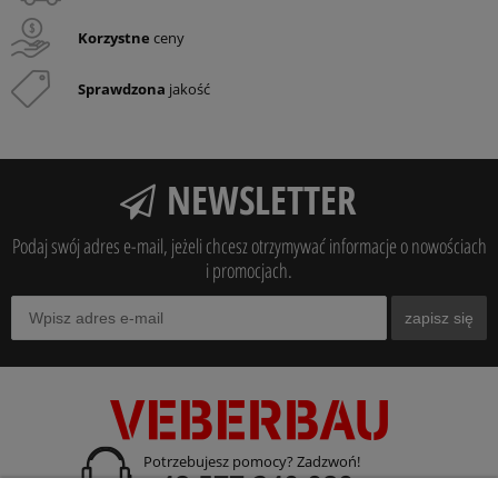
Korzystne
ceny
Sprawdzona
jakość
NEWSLETTER
Podaj swój adres e-mail, jeżeli chcesz otrzymywać informacje o nowościach
i promocjach.
zapisz się
Potrzebujesz pomocy? Zadzwoń!
+48 577 240 080