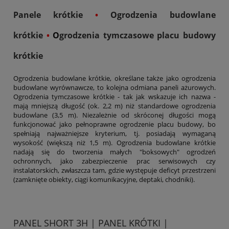
Panele krótkie
•
Ogrodzenia budowlane
krótkie
•
O
grodzenia tymczasowe placu budowy
krótkie
Ogrodzenia budowlane krótkie, określane także jako ogrodzenia
budowlane wyrównawcze, to kolejna odmiana paneli ażurowych.
Ogrodzenia tymczasowe krótkie - tak jak wskazuje ich nazwa -
mają mniejszą długość (ok. 2,2 m) niż standardowe ogrodzenia
budowlane (3,5 m). Niezależnie od skróconej długości mogą
funkcjonować jako pełnoprawne ogrodzenie placu budowy, bo
spełniają najważniejsze kryterium, tj. posiadają wymaganą
wysokość (większą niż 1,5 m). Ogrodzenia budowlane krótkie
nadają się do tworzenia małych "boksowych" ogrodzeń
ochronnych, jako zabezpieczenie prac serwisowych czy
instalatorskich, zwłaszcza tam, gdzie występuje deficyt przestrzeni
(zamknięte obiekty, ciągi komunikacyjne, deptaki, chodniki).
PANEL SHORT 3H | PANEL KRÓTKI |