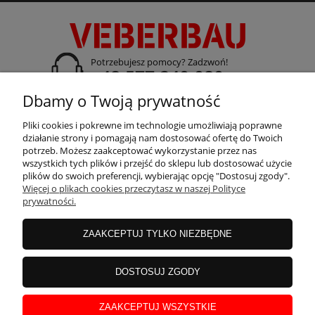
Potrzebujesz pomocy? Zadzwoń!
+48 577 240 080
Dbamy o Twoją prywatność
adres:
ul. Gdańska 14 A-B, 70-661 Szczecin
Pliki cookies i pokrewne im technologie umożliwiają poprawne
działanie strony i pomagają nam dostosować ofertę do Twoich
potrzeb. Możesz zaakceptować wykorzystanie przez nas
wszystkich tych plików i przejść do sklepu lub dostosować użycie
plików do swoich preferencji, wybierając opcję "Dostosuj zgody".
Więcej o plikach cookies przeczytasz w naszej Polityce
prywatności.
ZAAKCEPTUJ TYLKO NIEZBĘDNE
DOSTOSUJ ZGODY
ZAAKCEPTUJ WSZYSTKIE