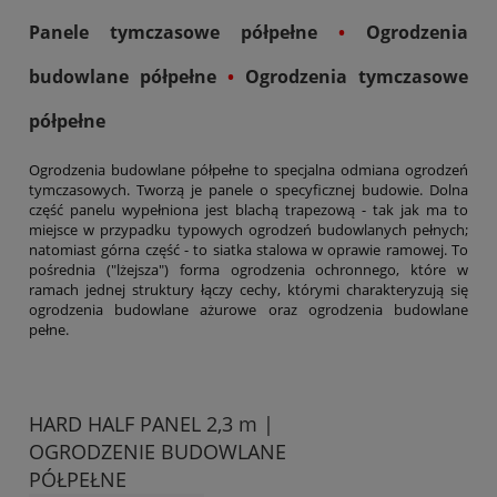
Panele tymczasowe półpełne
•
Ogrodzenia
budowlane półpełne
•
Ogrodzenia tymczasowe
półpełne
Ogrodzenia budowlane półpełne to specjalna odmiana ogrodzeń
tymczasowych. Tworzą je panele o specyficznej budowie. Dolna
część panelu wypełniona jest blachą trapezową - tak jak ma to
miejsce w przypadku typowych ogrodzeń budowlanych pełnych;
natomiast górna część - to siatka stalowa w oprawie ramowej. To
pośrednia ("lżejsza") forma ogrodzenia ochronnego, które w
ramach jednej struktury łączy cechy, którymi charakteryzują się
ogrodzenia budowlane ażurowe oraz ogrodzenia budowlane
pełne.
HARD HALF PANEL 2,3 m |
OGRODZENIE BUDOWLANE
PÓŁPEŁNE