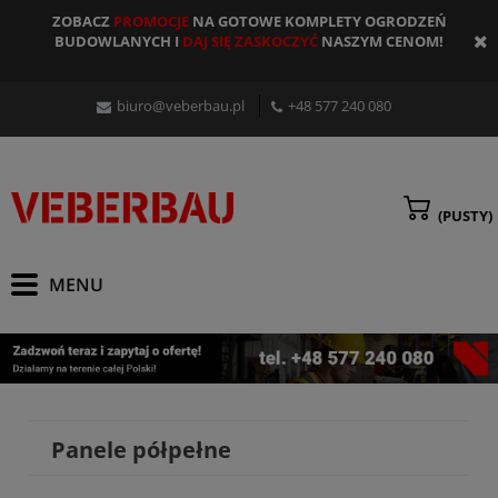
ZOBACZ
PROMOCJE
NA GOTOWE KOMPLETY OGRODZEŃ
BUDOWLANYCH I
DAJ SIĘ ZASKOCZYĆ
NASZYM CENOM!
biuro@veberbau.pl
+48 577 240 080
(PUSTY)
Panele półpełne