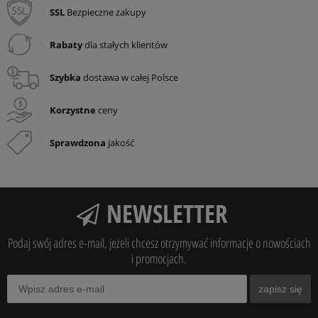
SSL
Bezpieczne zakupy
Rabaty
dla stałych klientów
Szybka
dostawa w całej Polsce
Korzystne
ceny
Sprawdzona
jakość
NEWSLETTER
Podaj swój adres e-mail, jeżeli chcesz otrzymywać informacje o nowościach
i promocjach.
zapisz się