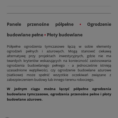
Panele przenośne półpełne
•
Ogrodzenie
budowlane pełne
•
Płoty budowlane
Półpełne ogrodzenia tymczasowe łączą w sobie elementy
ogrodzeń pełnych i ażurowych. Mogą stanowić ciekawą
alternatywę przy projektach inwestycyjnych, gdzie nie ma
twardych kryteriów wskazujących na konieczność zastosowania
ogrodzenia budowlanego pełnego - a jednocześnie istnieją
uzasadnione wątpliwości, czy ogrodzenie budowlane ażurowe
(siatkowe) może spełnić wszystkie oczekiwań związane z
zabezpieczeniem budowy lub innego terenu roboczego.
W jednym ciągu można łączyć p
ółpełne ogrodzenia
budowlane tymczasowe,
ogrodzenia przenośne pełne i płoty
budowlane ażurowe.