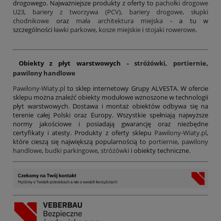
drogowego. Najważniejsze produkty z oferty to
pachołki drogowe
U23
,
bariery z tworzywa (PCV)
,
bariery drogowe,
słupki
chodnikowe
oraz
mała architektura miejska
- a tu w
szczególności
ławki parkowe
,
kosze miejskie
i
stojaki rowerowe
.
Obiekty z płyt warstwowych -
stróżówki
,
portiernie
,
pawilony handlowe
Pawilony-Wiaty.pl
to sklep internetowy Grupy ALVESTA. W ofercie
sklepu można znaleźć obiekty modułowe wznoszone w technologii
płyt warstwowych. Dostawa i montaż obiektów odbywa się na
terenie całej Polski oraz Europy. Wszystkie spełniają najwyższe
normy jakościowe i posiadają gwarancję oraz niezbędne
certyfikaty i atesty. Produkty z oferty sklepu
Pawilony-Wiaty.pl
,
które cieszą się największą popularnością to
portiernie
,
pawilony
handlowe
,
budki parkingowe
,
stróżówki
i obiekty techniczne.