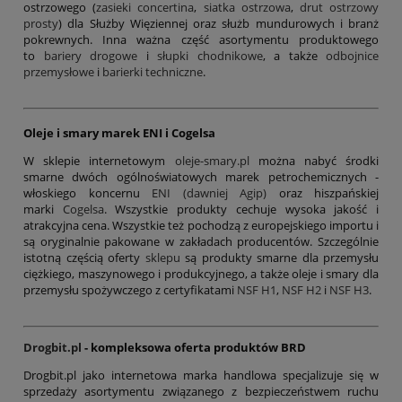
ostrzowego (
zasieki concertina
,
siatka ostrzowa
,
drut ostrzowy
prosty
) dla Służby Więziennej oraz służb mundurowych i branż
pokrewnych. Inna ważna część asortymentu produktowego
to
bariery drogowe
i
słupki chodnikowe
, a także
odbojnice
przemysłowe
i
barierki techniczne
.
Oleje i smary marek ENI i Cogelsa
W sklepie internetowym
oleje-smary.pl
można nabyć środki
smarne dwóch ogólnoświatowych marek petrochemicznych -
włoskiego koncernu
ENI (dawniej Agip)
oraz hiszpańskiej
marki
Cogelsa
. Wszystkie produkty cechuje wysoka jakość i
atrakcyjna cena. Wszystkie też pochodzą z europejskiego importu i
są oryginalnie pakowane w zakładach producentów. Szczególnie
istotną częścią oferty
sklepu
są produkty smarne dla przemysłu
ciężkiego, maszynowego i produkcyjnego, a także oleje i smary dla
przemysłu spożywczego z certyfikatami
NSF H1
,
NSF H2
i
NSF H3
.
Drogbit.pl
- kompleksowa oferta produktów BRD
Drogbit.pl jako internetowa marka handlowa specjalizuje się w
sprzedaży asortymentu związanego z bezpieczeństwem ruchu