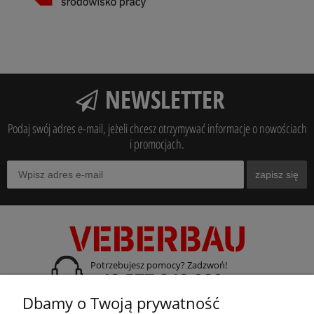
NEWSLETTER
Podaj swój adres e-mail, jeżeli chcesz otrzymywać informacje o nowościach
i promocjach.
zapisz się
Potrzebujesz pomocy? Zadzwoń!
+48 577 240 080
Dbamy o Twoją prywatność
adres:
ul. Gdańska 14 A-B, 70-661 Szczecin