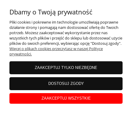
Dbamy o Twoją prywatność
Pliki cookies i pokrewne im technologie umożliwiają poprawne
działanie strony i pomagają nam dostosować ofertę do Twoich
potrzeb. Możesz zaakceptować wykorzystanie przez nas
wszystkich tych plików i przejść do sklepu lub dostosować użycie
plików do swoich preferencji, wybierając opcję "Dostosuj zgody".
Więcej o plikach cookies przeczytasz w naszej Polityce
prywatności.
OBROTOWA STOPA | AKCESORIA - OGRODZENIE
ZAAKCEPTUJ TYLKO NIEZBĘDNE
TYMCZASOWE
DOSTOSUJ ZGODY
63,76 zł
Cena netto:
51,84 zł
ZAAKCEPTUJ WSZYSTKIE