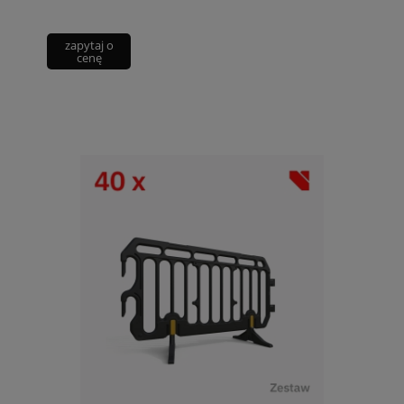
zapytaj o
cenę