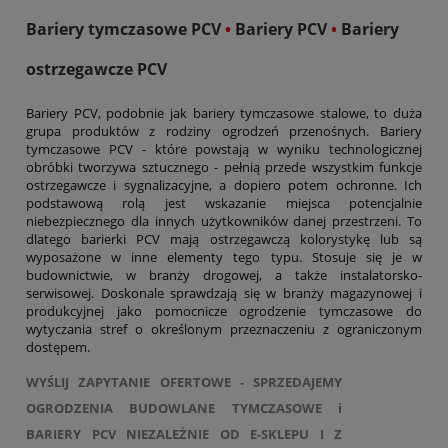
Bariery tymczasowe PCV
•
Bariery PCV
•
Bariery
ostrzegawcze PCV
Bariery PCV, podobnie jak bariery tymczasowe stalowe, to duża
grupa produktów z rodziny ogrodzeń przenośnych. Bariery
tymczasowe PCV - które powstają w wyniku technologicznej
obróbki tworzywa sztucznego - pełnią przede wszystkim funkcje
ostrzegawcze i sygnalizacyjne, a dopiero potem ochronne. Ich
podstawową rolą jest wskazanie miejsca potencjalnie
niebezpiecznego dla innych użytkowników danej przestrzeni. To
dlatego barierki PCV mają ostrzegawczą kolorystykę lub są
wyposażone w inne elementy tego typu. Stosuje się je w
budownictwie, w branży drogowej, a także instalatorsko-
serwisowej. Doskonale sprawdzają się w branży magazynowej i
produkcyjnej jako pomocnicze ogrodzenie tymczasowe do
wytyczania stref o określonym przeznaczeniu z ograniczonym
dostępem.
WYŚLIJ ZAPYTANIE OFERTOWE - SPRZEDAJEMY
OGRODZENIA BUDOWLANE TYMCZASOWE i
BARIERY PCV NIEZALEŻNIE OD E-SKLEPU I Z