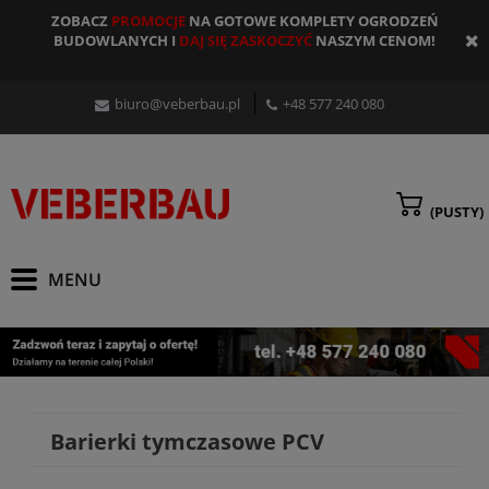
ZOBACZ
PROMOCJE
NA GOTOWE KOMPLETY OGRODZEŃ
BUDOWLANYCH I
DAJ SIĘ ZASKOCZYĆ
NASZYM CENOM!
biuro@veberbau.pl
+48 577 240 080
(PUSTY)
Barierki tymczasowe PCV