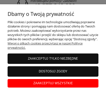
Potrzebujesz pomocy? Zadzwoń!
+48 577 240 080
Dbamy o Twoją prywatność
adres:
ul. Gdańska 14 A-B, 70-661 Szczecin
Pliki cookies i pokrewne im technologie umożliwiają poprawne
działanie strony i pomagają nam dostosować ofertę do Twoich
potrzeb. Możesz zaakceptować wykorzystanie przez nas
wszystkich tych plików i przejść do sklepu lub dostosować użycie
plików do swoich preferencji, wybierając opcję "Dostosuj zgody".
Więcej o plikach cookies przeczytasz w naszej Polityce
prywatności.
ZAAKCEPTUJ TYLKO NIEZBĘDNE
DOSTOSUJ ZGODY
ZAAKCEPTUJ WSZYSTKIE
VEBERBAU
| Ogrodzenie budowlane tymczasowe | Bariery tymczasowe | Bariery
PCV | Pachołki drogowe
pokaż pełną wersję strony