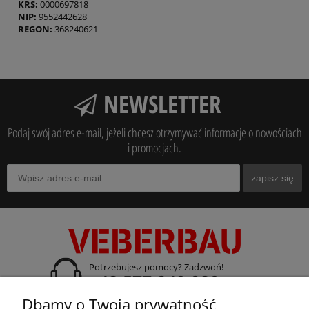
KRS:
0000697818
NIP:
9552442628
REGON:
368240621
NEWSLETTER
Podaj swój adres e-mail, jeżeli chcesz otrzymywać informacje o nowościach
i promocjach.
zapisz się
Potrzebujesz pomocy? Zadzwoń!
+48 577 240 080
Dbamy o Twoją prywatność
adres: