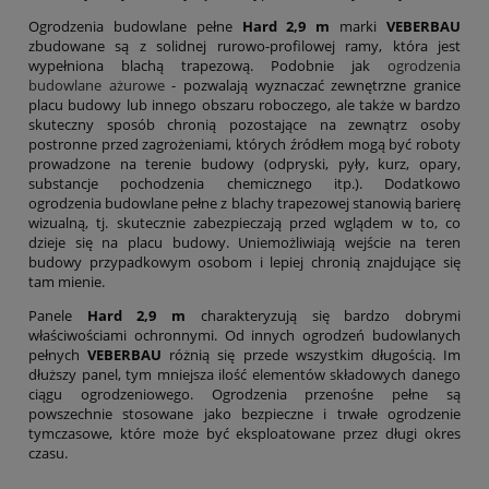
Ogrodzenia budowlane pełne
Hard 2,9 m
marki
VEBERBAU
zbudowane są z solidnej rurowo-profilowej ramy, która jest
wypełniona blachą trapezową. Podobnie jak
ogrodzenia
budowlane ażurowe
- pozwalają wyznaczać zewnętrzne granice
placu budowy lub innego obszaru roboczego, ale także w bardzo
skuteczny sposób chronią pozostające na zewnątrz osoby
postronne przed zagrożeniami, których źródłem mogą być roboty
prowadzone na terenie budowy (odpryski, pyły, kurz, opary,
substancje pochodzenia chemicznego itp.). Dodatkowo
ogrodzenia budowlane pełne z blachy trapezowej stanowią barierę
wizualną, tj. skutecznie zabezpieczają przed wglądem w to, co
dzieje się na placu budowy. Uniemożliwiają wejście na teren
budowy przypadkowym osobom i lepiej chronią znajdujące się
tam mienie.
Panele
Hard 2,9 m
charakteryzują się bardzo dobrymi
właściwościami ochronnymi. Od innych ogrodzeń budowlanych
pełnych
VEBERBAU
różnią się przede wszystkim długością. Im
dłuższy panel, tym mniejsza ilość elementów składowych danego
ciągu ogrodzeniowego. Ogrodzenia przenośne pełne są
powszechnie stosowane jako bezpieczne i trwałe ogrodzenie
tymczasowe, które może być eksploatowane przez długi okres
czasu.