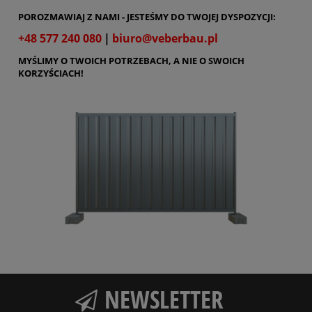
POROZMAWIAJ Z NAMI - JESTEŚMY DO TWOJEJ DYSPOZYCJI:
+48 577 240 080
|
biuro@veberbau.pl
MYŚLIMY O TWOICH POTRZEBACH, A NIE O SWOICH
KORZYŚCIACH!
NEWSLETTER