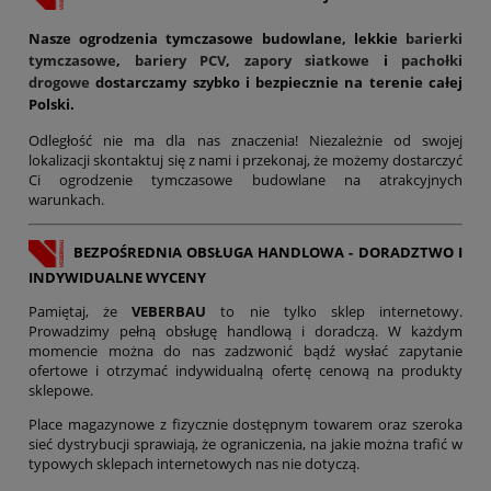
Nasze ogrodzenia tymczasowe budowlane, lekkie
barierki
tymczasowe
,
bariery PCV
,
zapory siatkowe
i
pachołki
drogowe
dostarczamy szybko i bezpiecznie na terenie całej
Polski.
Odległość nie ma dla nas znaczenia! Niezależnie od swojej
lokalizacji skontaktuj się z nami i przekonaj, że możemy dostarczyć
Ci ogrodzenie tymczasowe budowlane na atrakcyjnych
warunkach.
BEZPOŚREDNIA OBSŁUGA HANDLOWA - DORADZTWO I
INDYWIDUALNE WYCENY
Pamiętaj, że
VEBERBAU
to nie tylko sklep internetowy.
Prowadzimy pełną obsługę handlową i doradczą. W każdym
momencie można do nas zadzwonić bądź wysłać zapytanie
ofertowe i otrzymać indywidualną ofertę cenową na produkty
sklepowe.
Place magazynowe z fizycznie dostępnym towarem oraz szeroka
sieć dystrybucji sprawiają, że ograniczenia, na jakie można trafić w
typowych sklepach internetowych nas nie dotyczą.