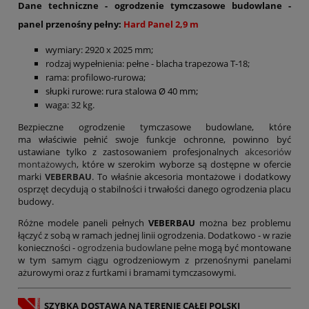
Dane techniczne - ogrodzenie tymczasowe budowlane -
panel przenośny pełny:
Hard Panel 2,9 m
wymiary: 2920 x 2025 mm;
rodzaj wypełnienia: pełne - blacha trapezowa T-18;
rama: profilowo-rurowa;
słupki rurowe: rura stalowa Ø 40 mm;
waga: 32 kg.
Bezpieczne ogrodzenie tymczasowe budowlane, które
ma właściwie pełnić swoje funkcje ochronne, powinno być
ustawiane tylko z zastosowaniem profesjonalnych
akcesoriów
montażowych
, które w szerokim wyborze są dostępne w ofercie
marki
VEBERBAU
. To właśnie akcesoria montażowe i dodatkowy
osprzęt decydują o stabilności i trwałości danego ogrodzenia placu
budowy.
Różne modele paneli pełnych
VEBERBAU
można bez problemu
łączyć z sobą w ramach jednej linii ogrodzenia. Dodatkowo - w razie
konieczności -
ogrodzenia budowlane pełne
mogą być montowane
w tym samym ciągu ogrodzeniowym z przenośnymi panelami
ażurowymi oraz z furtkami i bramami tymczasowymi.
SZYBKA DOSTAWA NA TERENIE CAŁEJ POLSKI