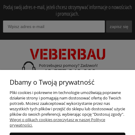
Podaj swój adres e-mail, jeżeli chcesz otrzymywać informacje o nowościach
i promocjach.
zapisz się
Potrzebujesz pomocy? Zadzwoń!
+48 577 240 080
Dbamy o Twoją prywatność
adres:
ul. Gdańska 14 A-B, 70-661 Szczecin
Pliki cookies i pokrewne im technologie umożliwiają poprawne
działanie strony i pomagają nam dostosować ofertę do Twoich
potrzeb. Możesz zaakceptować wykorzystanie przez nas
wszystkich tych plików i przejść do sklepu lub dostosować użycie
plików do swoich preferencji, wybierając opcję "Dostosuj zgody".
Więcej o plikach cookies przeczytasz w naszej Polityce
prywatności.