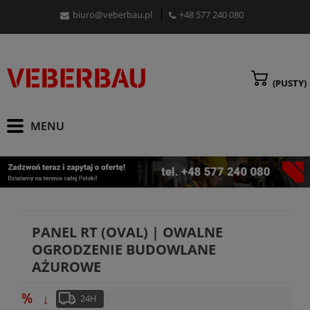
biuro@veberbau.pl
+48 577 240 080
(PUSTY)
PANEL RT (OVAL) | OWALNE
OGRODZENIE BUDOWLANE
AŻUROWE
↓
24H