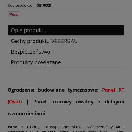
Kod produktu:
OB-0009
Opis produktu
Cechy produktu VEBERBAU
Bezpieczeństwo
Produkty powiązane
Ogrodzenie budowlane tymczasowe:
Panel RT
(Oval)
| Panel ażurowy owalny z dolnymi
wzmocnieniami
Panel RT (OVAL)
- to wypełniony siatką lekki przenośny panel
ogrodzeniowy z
owalną
ramą. Panele tego typu - przy