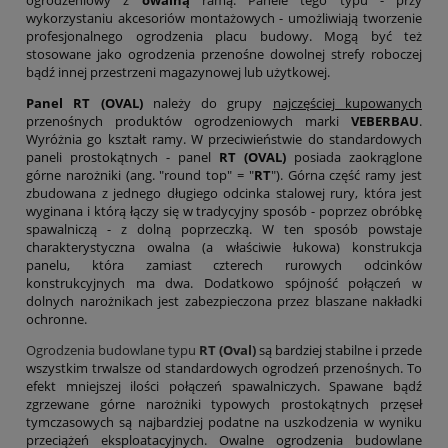
wykorzystaniu akcesoriów montażowych - umożliwiają tworzenie
profesjonalnego ogrodzenia placu budowy. Mogą być też
stosowane jako ogrodzenia przenośne dowolnej strefy roboczej
bądź innej przestrzeni magazynowej lub użytkowej.
Panel RT (OVAL)
należy do grupy
najczęściej kupowanych
przenośnych produktów ogrodzeniowych marki
VEBERBAU
.
Wyróżnia go kształt ramy. W przeciwieństwie do standardowych
paneli prostokątnych - panel
RT (OVAL)
posiada zaokrąglone
górne narożniki (ang. "round top" = "
RT
"). Górna część ramy jest
zbudowana z jednego długiego odcinka stalowej rury, która jest
wyginana i którą łączy się w tradycyjny sposób - poprzez obróbkę
spawalniczą - z dolną poprzeczką. W ten sposób powstaje
charakterystyczna owalna (a właściwie łukowa) konstrukcja
panelu, która zamiast czterech rurowych odcinków
konstrukcyjnych ma dwa. Dodatkowo spójność połączeń w
dolnych narożnikach jest zabezpieczona przez blaszane nakładki
ochronne.
Ogrodzenia budowlane typu
RT (Oval)
są bardziej stabilne i przede
wszystkim trwalsze od standardowych ogrodzeń przenośnych. To
efekt mniejszej ilości połączeń spawalniczych. Spawane bądź
zgrzewane górne narożniki typowych prostokątnych przęseł
tymczasowych są najbardziej podatne na uszkodzenia w wyniku
przeciążeń eksploatacyjnych. Owalne ogrodzenia budowlane