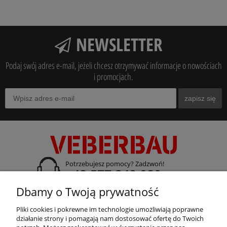
NEWSLETTER
Podaj swój adres e-mail, jeżeli chcesz otrzymywać informacje o nowościach
i promocjach.
zapisz się
Potrzebujesz pomocy? Zadzwoń!
+48 577 240 080
Dbamy o Twoją prywatność
adres:
ul. Gdańska 14 A-B, 70-661 Szczecin
Pliki cookies i pokrewne im technologie umożliwiają poprawne
działanie strony i pomagają nam dostosować ofertę do Twoich