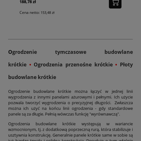
188,78 zł
Cena netto:
153,48 zł
O
grodzenie tymczasowe budowlane
krótkie
•
Ogrodzenia przenośne krótkie
•
Płoty
budowlane krótkie
Ogrodzenie budowlane krótkie można łączyć w jednej linii
wygrodzenia z innymi panelami ażurowymi i pełnymi. Ich użycie
pozwala tworzyć wygrodzenia o precyzyjnej długości. Zwłaszcza
można ich użyć na końcu linii ogrodzenia - gdy standardowe
panele są za długie. Pełnią wówczas funkcję "wyrównawczą".
Ogrodzenia budowlane krótkie występują w wariancie
wzmocnionym, tj. z dodatkową poprzeczną rurą, która stabilizuje i
usztywnia konstrukcję. Generalnie panele krótkie same w sobie są
już bardzo trwałą i solidną konstrukcją. Decyduje o tym właśnie