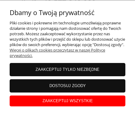
+48 577 240 080
Dbamy o Twoją prywatność
adres:
ul. Gdańska 14 A-B, 70-661 Szczecin
Pliki cookies i pokrewne im technologie umożliwiają poprawne
działanie strony i pomagają nam dostosować ofertę do Twoich
potrzeb. Możesz zaakceptować wykorzystanie przez nas
wszystkich tych plików i przejść do sklepu lub dostosować użycie
plików do swoich preferencji, wybierając opcję "Dostosuj zgody".
Więcej o plikach cookies przeczytasz w naszej Polityce
prywatności.
ZAAKCEPTUJ TYLKO NIEZBĘDNE
DOSTOSUJ ZGODY
ZAAKCEPTUJ WSZYSTKIE
VEBERBAU
| Ogrodzenie budowlane tymczasowe | Bariery tymczasowe | Bariery
PCV | Pachołki drogowe
pokaż pełną wersję strony
Sklep internetowy Shoper.pl