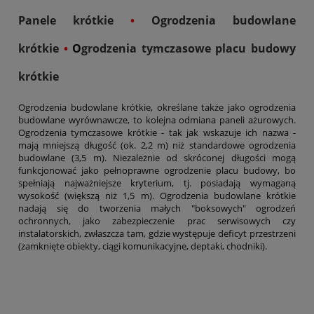
Panele krótkie
•
Ogrodzenia budowlane
krótkie
•
O
grodzenia tymczasowe placu budowy
krótkie
Ogrodzenia budowlane krótkie, określane także jako ogrodzenia
budowlane wyrównawcze, to kolejna odmiana paneli ażurowych.
Ogrodzenia tymczasowe krótkie - tak jak wskazuje ich nazwa -
mają mniejszą długość (ok. 2,2 m) niż standardowe ogrodzenia
budowlane (3,5 m). Niezależnie od skróconej długości mogą
funkcjonować jako pełnoprawne ogrodzenie placu budowy, bo
spełniają najważniejsze kryterium, tj. posiadają wymaganą
wysokość (większą niż 1,5 m). Ogrodzenia budowlane krótkie
nadają się do tworzenia małych "boksowych" ogrodzeń
ochronnych, jako zabezpieczenie prac serwisowych czy
instalatorskich, zwłaszcza tam, gdzie występuje deficyt przestrzeni
(zamknięte obiekty, ciągi komunikacyjne, deptaki, chodniki).