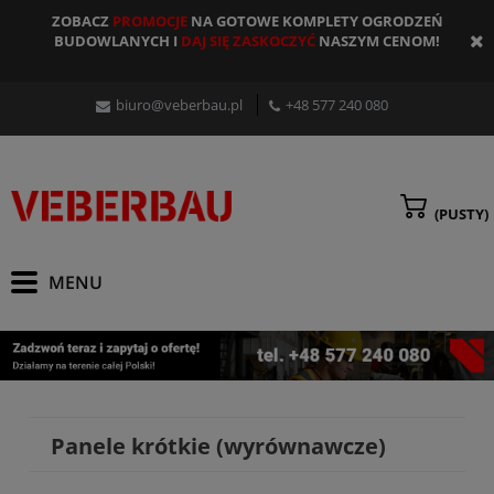
ZOBACZ
PROMOCJE
NA GOTOWE KOMPLETY OGRODZEŃ
BUDOWLANYCH I
DAJ SIĘ ZASKOCZYĆ
NASZYM CENOM!
biuro@veberbau.pl
+48 577 240 080
(PUSTY)
Panele krótkie (wyrównawcze)